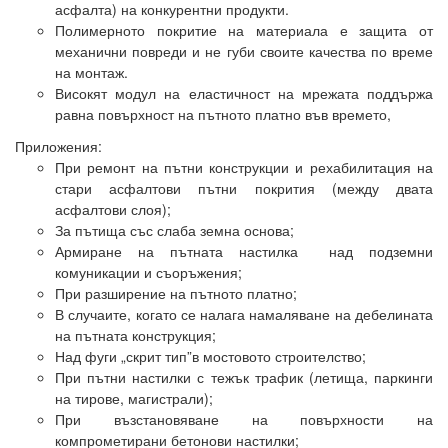
асфалта) на конкурентни продукти.
Полимерното покритие на материала е защита от
механични повреди и не губи своите качества по време
на монтаж.
Високят модул на еластичност на мрежата поддържа
равна повърхност на пътното платно във времето,
Приложения:
При ремонт на пътни конструкции и рехабилитация на
стари асфалтови пътни покрития (между двата
асфалтови слоя);
За пътища със слаба земна основа;
Армиране на пътната настилка над подземни
комуникации и съоръжения;
При разширение на пътното платно;
В случаите, когато се налага намаляване на дебелината
на пътната конструкция;
Над фуги „скрит тип”в мостовото строителство;
При пътни настилки с тежък трафик (летища, паркинги
на тирове, магистрали);
При възстановяване на повърхности на
компрометирани бетонови настилки;