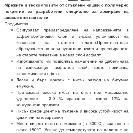
Мрежите и геокомпозити от стъклени нишки
с полимерно
покритие са разработени специално за армиране на
асфалтови настилки.
Предимства:
Осигуряват преразпределяне на напреженията в
асфалтобетоновия слой и висока устойчивост на
износване на пътното платно.Предотвратяват
образуването на нови пукнатини, както и проектирането
на старите пукнатини в новия слой асфалт.
Използването им позволява намаление на дебелината
на износващия асфалтов слой, което повишава
икономическия ефект.
Лесен и бърз монтаж с нисък разход на битумна
емулсия.
Притежават висока якост на опън при максимално
удължение – 3.0 % сравнено с около 12% на
конкурентни продукти.
Нисък коефициент на пълзене и висока устойчивост на
циклични натоварвания
Много висока точка на омекване ( > 800°С), сравнена с
около 180°С (близка до температурата на полагане на