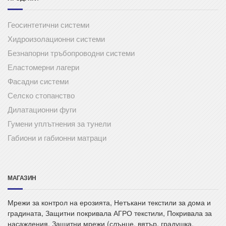
Геосинтетични системи
Хидроизолационни системи
Безнапорни тръбопроводни системи
Еластомерни лагери
Фасадни системи
Селско стопанство
Дилатационни фуги
Гумени уплътнения за тунели
Габиони и габионни матраци
МАГАЗИН
Мрежи за контрол на ерозията, Нетъкани текстили за дома и
градината, Защитни покривала АГРО текстили, Покривала за
насаждения, Защитни мрежи (слънце, вятър, градушка,