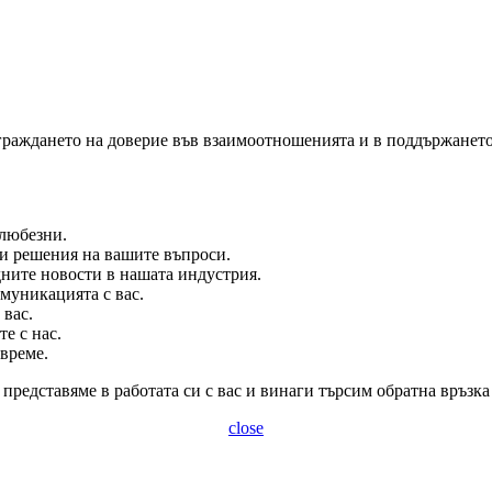
зграждането на доверие във взаимоотношенията и в поддържането
любезни.
решения на вашите въпроси.
ите новости в нашата индустрия.
муникацията с вас.
вас.
 с нас.
време.
 представяме в работата си с вас и винаги търсим обратна връзка
close