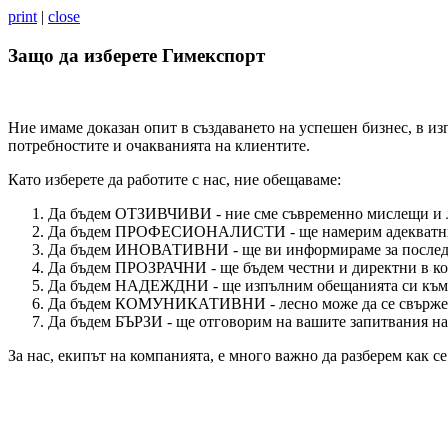
print
|
close
Защо да изберете Гимекспорт
Ние имаме доказан опит в създаването на успешен бизнес, в и
потребностите и очакванията на клиентите.
Като изберете да работите с нас, ние обещаваме:
Да бъдем ОТЗИВЧИВИ - ние сме съвременно мислещи и 
Да бъдем ПРОФЕСИОНАЛИСТИ - ще намерим адекватни 
Да бъдем ИНОВАТИВНИ - ще ви информираме за последн
Да бъдем ПРОЗРАЧНИ - ще бъдем честни и директни в ко
Да бъдем НАДЕЖДНИ - ще изпълним обещанията си към 
Да бъдем КОМУНИКАТИВНИ - лесно може да се свържете
Да бъдем БЪРЗИ - ще отговорим на вашите запитвания на
За нас, екипът на компанията, е много важно да разберем как се