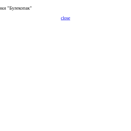
вки "Булекопак"
close