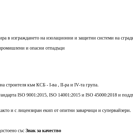
 в изграждането на изолационни и защитни системи на сгради 
 промишлени и опасни отпадъци
строителя към КСБ - I-ва , II-ра и IV-та група.
рта ISO 9001:2015, ISO 14001:2015 и ISO 45000:2018 и поддър
то и с лицензиран екип от опитни заварчици и супервайзери.
достоено със
З
нак за качество