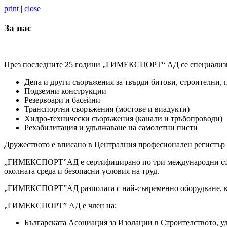
print
|
close
За нас
През последните 25 години „ГИМЕКСПОРТ“ АД се специализира
Депа и други съоръжения за твърди битови, строителни,
Подземни конструкции
Резервоари и басейни
Транспортни съоръжения (мостове и виадукти)
Хидро-технически съоръжения (канали и тръбопроводи)
Рехабилитация и удължаване на самолетни писти
Дружеството е вписано в Централния професионален регистър на 
„ГИМЕКСПОРТ”АД е сертифицирано по три международни станда
околната среда и безопасни условия на труд.
„ГИМЕКСПОРТ”АД разполага с най-съвременно оборудване, как
„ГИМЕКСПОРТ” АД е член на:
Българската Асоциация за Изолации в Строителството, у